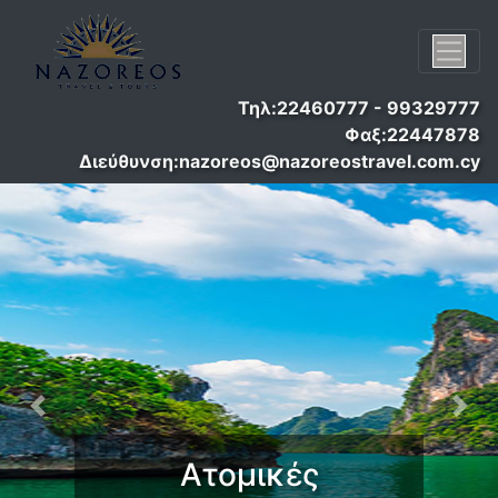
Τηλ:22460777 - 99329777
Φαξ:22447878
Διεύθυνση:nazoreos@nazoreostravel.com.cy
Previous
Nex
Ατομικές